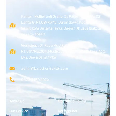
Kantor : Multipiranti Graha, Jl. Radin Inten II No.02
Lantai G, RT.08/RW.10, Duren Sawit, Kec. Duren
Sawit, Kota Jakarta Timur, Daerah Khusus Ibukota
Jakarta 13440
Workshop : Jl. Raya Mustikasari No.1,
RT.001/RW.004, Mustikasari, Kec. Mustika Jaya, Kota
Bks, Jawa Barat 17157
admin@baroskontraktor.com
0823-2197-5626
About Us
Spesifikasi Teknis
Our Service
Keunggulan