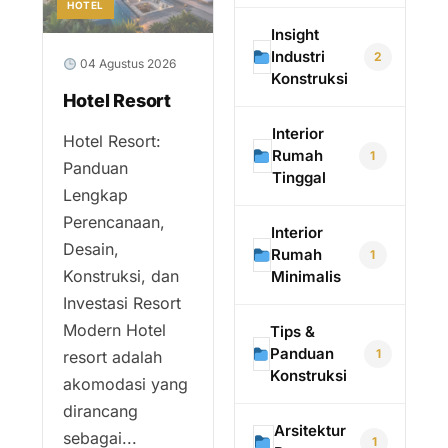
HOTEL
Insight
Industri
2
04 Agustus 2026
Konstruksi
Hotel Resort
Interior
Hotel Resort:
Rumah
1
Panduan
Tinggal
Lengkap
Perencanaan,
Interior
Desain,
Rumah
1
Konstruksi, dan
Minimalis
Investasi Resort
Modern Hotel
Tips &
Panduan
1
resort adalah
Konstruksi
akomodasi yang
dirancang
Arsitektur
sebagai...
1