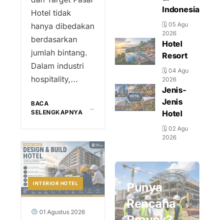
Indonesia
Hotel tidak
🗓 05 Agu
hanya dibedakan
2026
berdasarkan
Hotel
jumlah bintang.
Resort
Dalam industri
🗓 04 Agu
hospitality,...
2026
Jenis-
Jenis
BACA
→
SELENGKAPNYA
Hotel
🗓 02 Agu
2026
INTERIOR HOTEL
Punya
Rencana
01 Agustus 2026
Proyek?