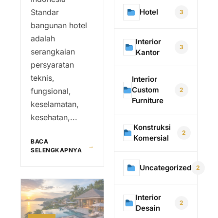
Hotel
Standar
3
bangunan hotel
adalah
Interior
3
serangkaian
Kantor
persyaratan
teknis,
Interior
Custom
2
fungsional,
Furniture
keselamatan,
kesehatan,...
Konstruksi
2
Komersial
BACA
→
SELENGKAPNYA
Uncategorized
2
Interior
2
Desain