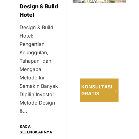
Design & Build
Hotel
Konsultasikan
bersama tim
Design & Build
profesional
Hotel:
kami untuk
Pengertian,
solusi terbaik
Keunggulan,
dan tepat
Tahapan, dan
waktu.
Mengapa
Metode Ini
Semakin Banyak
KONSULTASI
→
GRATIS
Dipilih Investor
Metode Design
&...
BACA
→
SELENGKAPNYA