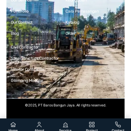
Our Service
Keunggulan
Portofolio
Cara Pemasangan
Our Contact
Katalog
Blog
Order
Civil Contractor
Steel Structure Contractor
Interior Contractor
Glamping Modular
©2025, PT Baros Bangun Jaya. All rights reserved.
Web Development by
Rekans Digital
Home
Service
Portfolio
Contact
Home
About
Service
Project
Contact