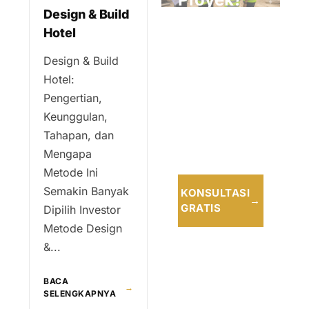
Design & Build
Hotel
Konsultasikan
bersama tim
Design & Build
profesional
Hotel:
kami untuk
Pengertian,
solusi terbaik
Keunggulan,
dan tepat
Tahapan, dan
waktu.
Mengapa
Metode Ini
Semakin Banyak
KONSULTASI
→
GRATIS
Dipilih Investor
Metode Design
&...
BACA
→
SELENGKAPNYA