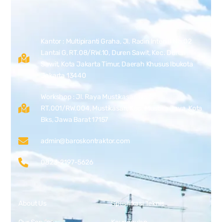
Kantor : Multipiranti Graha, Jl. Radin Inten II No.02
Lantai G, RT.08/RW.10, Duren Sawit, Kec. Duren
Sawit, Kota Jakarta Timur, Daerah Khusus Ibukota
Jakarta 13440
Workshop : Jl. Raya Mustikasari No.1,
RT.001/RW.004, Mustikasari, Kec. Mustika Jaya, Kota
Bks, Jawa Barat 17157
admin@baroskontraktor.com
0823-2197-5626
About Us
Spesifikasi Teknis