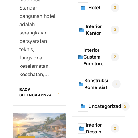
Hotel
Standar
3
bangunan hotel
adalah
Interior
3
serangkaian
Kantor
persyaratan
teknis,
Interior
Custom
2
fungsional,
Furniture
keselamatan,
kesehatan,...
Konstruksi
2
Komersial
BACA
→
SELENGKAPNYA
Uncategorized
2
Interior
2
Desain