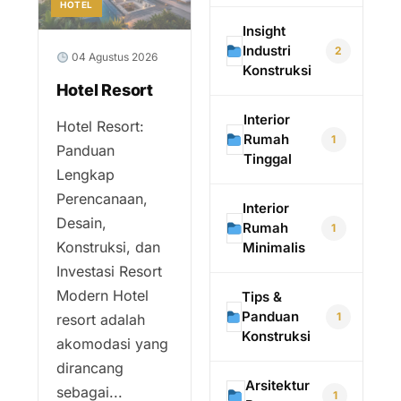
HOTEL
Insight
Industri
2
04 Agustus 2026
Konstruksi
Hotel Resort
Interior
Hotel Resort:
Rumah
1
Panduan
Tinggal
Lengkap
Perencanaan,
Interior
Desain,
Rumah
1
Konstruksi, dan
Minimalis
Investasi Resort
Modern Hotel
Tips &
Panduan
1
resort adalah
Konstruksi
akomodasi yang
dirancang
Arsitektur
sebagai...
1