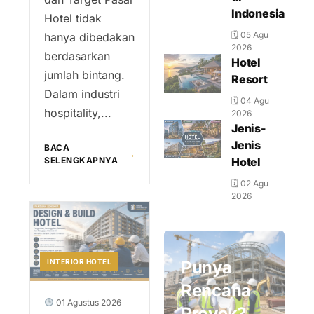
Indonesia
Hotel tidak
🗓 05 Agu
hanya dibedakan
2026
berdasarkan
Hotel
jumlah bintang.
Resort
Dalam industri
🗓 04 Agu
hospitality,...
2026
Jenis-
Jenis
BACA
→
SELENGKAPNYA
Hotel
🗓 02 Agu
2026
INTERIOR HOTEL
Punya
Rencana
01 Agustus 2026
Proyek?