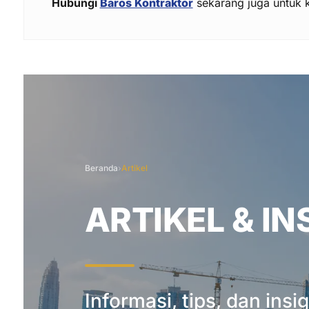
Hubungi
Baros Kontraktor
sekarang juga untuk 
Beranda
›
Artikel
ARTIKEL & IN
Informasi, tips, dan insi