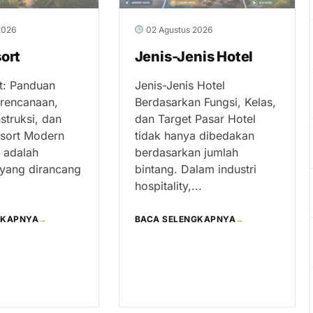
2026
02 Agustus 2026
ort
Jenis-Jenis Hotel
t: Panduan
Jenis-Jenis Hotel
rencanaan,
Berdasarkan Fungsi, Kelas,
struksi, dan
dan Target Pasar Hotel
esort Modern
tidak hanya dibedakan
t adalah
berdasarkan jumlah
yang dirancang
bintang. Dalam industri
hospitality,...
GKAPNYA
→
BACA SELENGKAPNYA
→