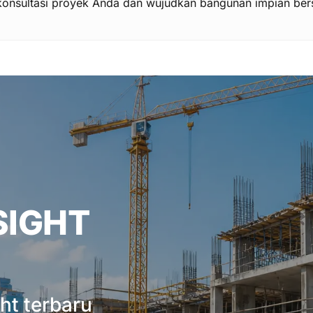
konsultasi proyek Anda dan wujudkan bangunan impian bers
SIGHT
ght terbaru