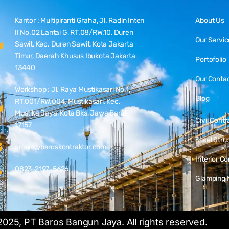
Kantor : Multipiranti Graha, Jl. Radin Inten
About Us
II No.02 Lantai G, RT.08/RW.10, Duren
Our Servic
Sawit, Kec. Duren Sawit, Kota Jakarta
Timur, Daerah Khusus Ibukota Jakarta
Portofolio
13440
Our Conta
Workshop : Jl. Raya Mustikasari No.1,
Blog
RT.001/RW.004, Mustikasari, Kec.
Mustika Jaya, Kota Bks, Jawa Barat
Civil Contr
17157
Steel Stru
admin@baroskontraktor.com
Interior C
0823-2197-5626
Glamping 
025, PT Baros Bangun Jaya. All rights reserved.