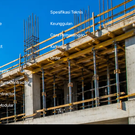
Spesifikasi Teknis
e
Keunggulan
Cara Pemasangan
ct
Katalog
Order
actor
cture Contractor
ontractor
Modular