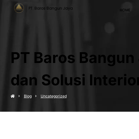
PT. Baros Bangun Jaya
HOME
PT Baros Bangun 
dan Solusi Interi
Blog
Uncategorized