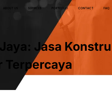
ABOUT US
SERVICES
PORTFOLIO
CONTACT
FAQ
Jaya: Jasa Konstruk
or Terpercaya