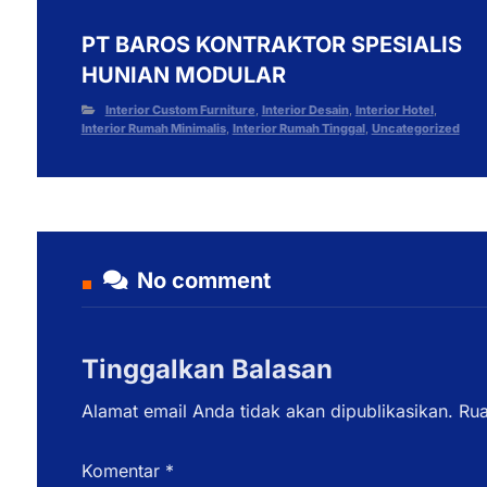
PT BAROS KONTRAKTOR SPESIALIS
HUNIAN MODULAR
Interior Custom Furniture
,
Interior Desain
,
Interior Hotel
,
Interior Rumah Minimalis
,
Interior Rumah Tinggal
,
Uncategorized
No comment
Tinggalkan Balasan
Alamat email Anda tidak akan dipublikasikan.
Rua
Komentar
*