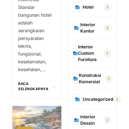
Hotel
Standar
3
bangunan hotel
adalah
Interior
3
serangkaian
Kantor
persyaratan
teknis,
Interior
Custom
2
fungsional,
Furniture
keselamatan,
kesehatan,...
Konstruksi
2
Komersial
BACA
→
SELENGKAPNYA
Uncategorized
2
Interior
2
Desain