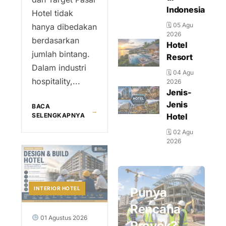
Indonesia
Hotel tidak
🗓 05 Agu
hanya dibedakan
2026
berdasarkan
Hotel
jumlah bintang.
Resort
Dalam industri
🗓 04 Agu
hospitality,...
2026
Jenis-
Jenis
BACA
→
SELENGKAPNYA
Hotel
🗓 02 Agu
2026
INTERIOR HOTEL
Punya
Rencana
01 Agustus 2026
Proyek?