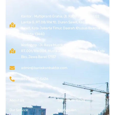
Kantor : Multipiranti Graha, Jl. Radin Inten II No.02
Lantai G, RT.08/RW.10, Duren Sawit, Kec. Duren
Sawit, Kota Jakarta Timur, Daerah Khusus Ibukota
Jakarta 13440
Workshop : Jl. Raya Mustikasari No.1,
RT.001/RW.004, Mustikasari, Kec. Mustika Jaya, Kota
Bks, Jawa Barat 17157
admin@baroskontraktor.com
0823-2197-5626
About Us
Spesifikasi Teknis
Our Service
Keunggulan