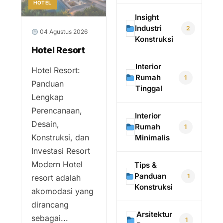
HOTEL
Insight
Industri
2
04 Agustus 2026
Konstruksi
Hotel Resort
Interior
Hotel Resort:
Rumah
1
Panduan
Tinggal
Lengkap
Perencanaan,
Interior
Desain,
Rumah
1
Konstruksi, dan
Minimalis
Investasi Resort
Modern Hotel
Tips &
Panduan
1
resort adalah
Konstruksi
akomodasi yang
dirancang
Arsitektur
sebagai...
1