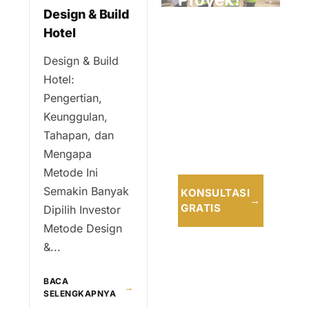
Design & Build
Hotel
Konsultasikan
bersama tim
Design & Build
profesional
Hotel:
kami untuk
Pengertian,
solusi terbaik
Keunggulan,
dan tepat
Tahapan, dan
waktu.
Mengapa
Metode Ini
Semakin Banyak
KONSULTASI
→
GRATIS
Dipilih Investor
Metode Design
&...
BACA
→
SELENGKAPNYA