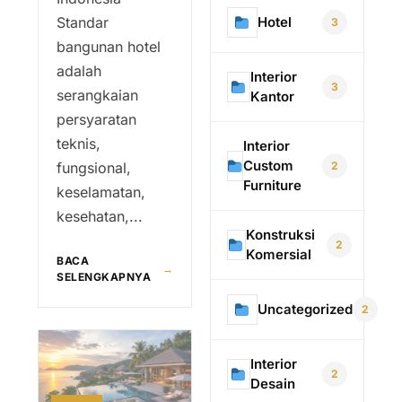
Hotel
Standar
3
bangunan hotel
adalah
Interior
3
serangkaian
Kantor
persyaratan
teknis,
Interior
Custom
2
fungsional,
Furniture
keselamatan,
kesehatan,...
Konstruksi
2
Komersial
BACA
→
SELENGKAPNYA
Uncategorized
2
Interior
2
Desain