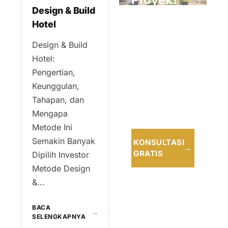
Design & Build
Hotel
Konsultasikan
bersama tim
Design & Build
profesional
Hotel:
kami untuk
Pengertian,
solusi terbaik
Keunggulan,
dan tepat
Tahapan, dan
waktu.
Mengapa
Metode Ini
Semakin Banyak
KONSULTASI
→
GRATIS
Dipilih Investor
Metode Design
&...
BACA
→
SELENGKAPNYA