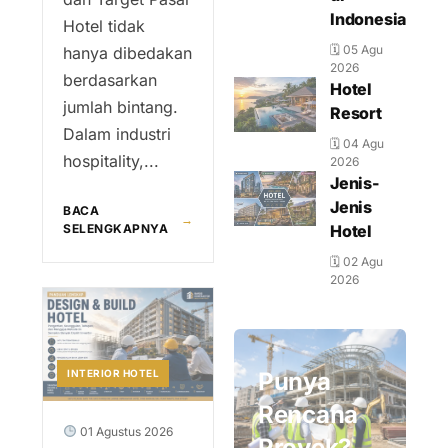
Indonesia
Hotel tidak
🗓 05 Agu
hanya dibedakan
2026
berdasarkan
Hotel
jumlah bintang.
Resort
Dalam industri
🗓 04 Agu
hospitality,...
2026
Jenis-
Jenis
BACA
→
SELENGKAPNYA
Hotel
🗓 02 Agu
2026
INTERIOR HOTEL
Punya
Rencana
01 Agustus 2026
Proyek?