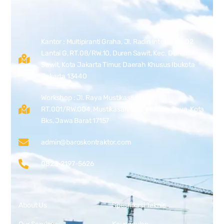
Kantor : Multipiranti Graha, Jl. Radin Inten II No.02
Lantai G, RT.08/RW.10, Duren Sawit, Kec. Duren
Sawit, Kota Jakarta Timur, Daerah Khusus Ibukota
Jakarta 13440
Workshop : Jl. Raya Mustikasari No.1,
RT.001/RW.004, Mustikasari, Kec. Mustika Jaya, Kota
Bks, Jawa Barat 17157
admin@baroskontraktor.com
0823-2197-5626
About Us
Spesifikasi Teknis