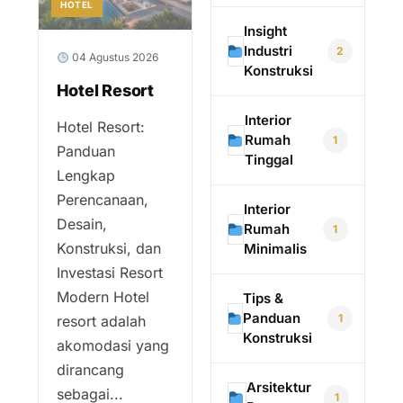
HOTEL
Insight
Industri
2
04 Agustus 2026
Konstruksi
Hotel Resort
Interior
Hotel Resort:
Rumah
1
Panduan
Tinggal
Lengkap
Perencanaan,
Interior
Desain,
Rumah
1
Konstruksi, dan
Minimalis
Investasi Resort
Modern Hotel
Tips &
Panduan
1
resort adalah
Konstruksi
akomodasi yang
dirancang
Arsitektur
sebagai...
1