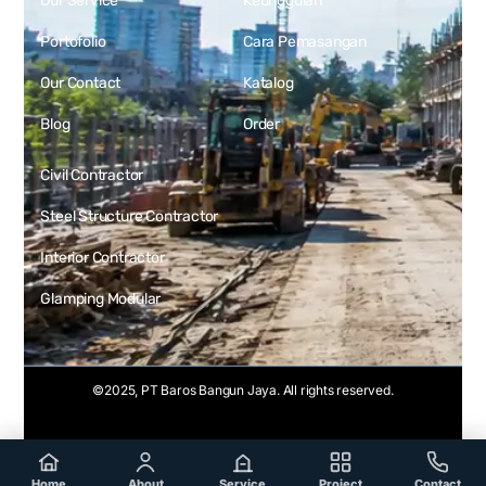
Our Service
Keunggulan
Portofolio
Cara Pemasangan
Our Contact
Katalog
Blog
Order
Civil Contractor
Steel Structure Contractor
Interior Contractor
Glamping Modular
©2025, PT Baros Bangun Jaya. All rights reserved.
Web Development by
Rekans Digital
Home
Service
Portfolio
Contact
Home
About
Service
Project
Contact