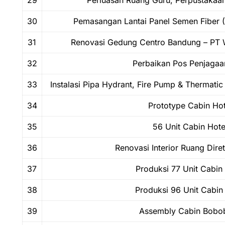
29
Perluasan Ruang Guru, Perpustakaan
30
Pemasangan Lantai Panel Semen Fiber (Ka
31
Renovasi Gedung Centro Bandung – PT W
32
Perbaikan Pos Penjaga
33
Instalasi Pipa Hydrant, Fire Pump & Thermat
34
Prototype Cabin Ho
35
56 Unit Cabin Hot
36
Renovasi Interior Ruang Dire
37
Produksi 77 Unit Cabi
38
Produksi 96 Unit Cabi
39
Assembly Cabin Bobo