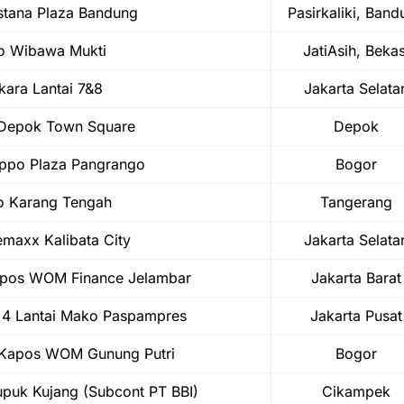
stana Plaza Bandung
Pasirkaliki, Band
o Wibawa Mukti
JatiAsih, Bekas
kara Lantai 7&8
Jakarta Selata
 Depok Town Square
Depok
ippo Plaza Pangrango
Bogor
o Karang Tengah
Tangerang
maxx Kalibata City
Jakarta Selata
apos WOM Finance Jelambar
Jakarta Barat
 4 Lantai Mako Paspampres
Jakarta Pusat
 Kapos WOM Gunung Putri
Bogor
uk Kujang (Subcont PT BBI)
Cikampek