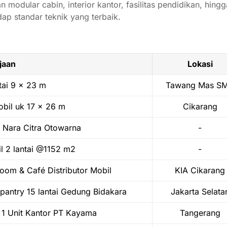
an
modular
cabin,
interior
kantor,
fasilitas
pendidikan,
hing
adap
standar
teknik
yang
terbaik.
jaan
Lokasi
tai 9 x 23 m
Tawang Mas S
bil uk 17 x 26 m
Cikarang
 Nara Citra Otowarna
-
 2 lantai @1152 m2
-
om & Café Distributor Mobil
KIA Cikarang
pantry 15 lantai Gedung Bidakara
Jakarta Selata
1 Unit Kantor PT Kayama
Tangerang