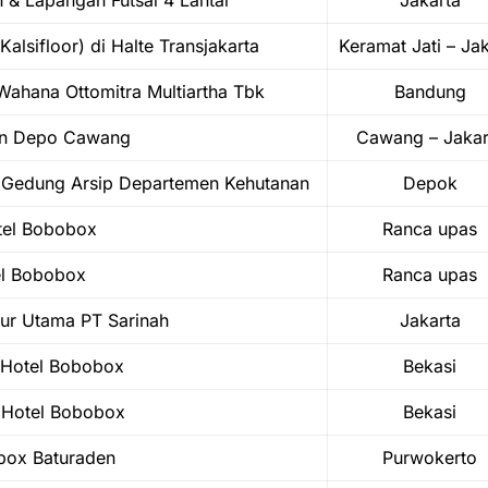
 & Lapangan Futsal 4 Lantai
Jakarta
lsifloor) di Halte Transjakarta
Keramat Jati – Ja
ahana Ottomitra Multiartha Tbk
Bandung
an Depo Cawang
Cawang – Jakar
ic Gedung Arsip Departemen Kehutanan
Depok
tel Bobobox
Ranca upas
el Bobobox
Ranca upas
tur Utama PT Sarinah
Jakarta
n Hotel Bobobox
Bekasi
n Hotel Bobobox
Bekasi
box Baturaden
Purwokerto