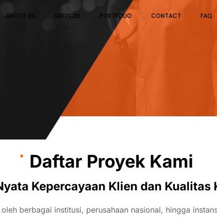
ABOUT US
SERVICES
PORTFOLIO
CONTACT
FAQ
Daftar Proyek Kami
Nyata Kepercayaan Klien dan Kualitas 
a
oleh
berbagai
institusi,
perusahaan
nasional,
hingga
instan