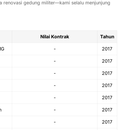
ga
renovasi
gedung
militer—
kami
selalu
menjunjung
Nilai Kontrak
Tahun
MG
-
2017
-
2017
-
2017
-
2017
-
2017
n
-
2017
-
2017