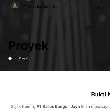
PT. Baros Bangun Jaya
HOME
Proyek
Proyek
Bukti 
Sejak
berdiri,
PT
Baros
Bangun
Jaya
telah
dipercay