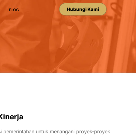
Hubungi Kami
BLOG
Kinerja
si
pemerintahan
untuk
menangani
proyek-
proyek