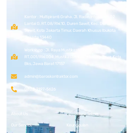
Kantor : Multipiranti Graha, Jl. Radin Inten II No.02
Lantai G, RT.08/RW.10, Duren Sawit, Kec. Duren
Sawit, Kota Jakarta Timur, Daerah Khusus Ibukota
Jakarta 13440
Workshop : Jl. Raya Mustikasari No.1,
RT.001/RW.004, Mustikasari, Kec. Mustika Jaya, Kota
Bks, Jawa Barat 17157
admin@baroskontraktor.com
0823-2197-5626
About Us
Spesifikasi Teknis
Our Service
Keunggulan