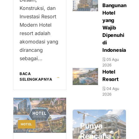
Bangunan
Konstruksi, dan
Hotel
Investasi Resort
yang
Modern Hotel
Wajib
resort adalah
Dipenuhi
akomodasi yang
di
dirancang
Indonesia
sebagai...
🗓 05 Agu
2026
Hotel
BACA
→
Resort
SELENGKAPNYA
🗓 04 Agu
2026
Punya
HOTEL
Rencana