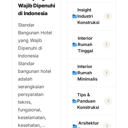
Wajib Dipenuhi
Insight
di Indonesia
Industri
2
Konstruksi
Standar
Bangunan Hotel
Interior
yang Wajib
Rumah
1
Dipenuhi di
Tinggal
Indonesia
Standar
Interior
bangunan hotel
Rumah
1
adalah
Minimalis
serangkaian
persyaratan
Tips &
Panduan
1
teknis,
Konstruksi
fungsional,
keselamatan,
Arsitektur
kesehatan,...
1