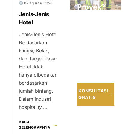
02 Agustus 2026
Proyek?
Jenis-Jenis
Konsultasikan
Hotel
bersama tim
Jenis-Jenis Hotel
profesional
Berdasarkan
kami untuk
Fungsi, Kelas,
solusi terbaik
dan Target Pasar
dan tepat
Hotel tidak
waktu.
hanya dibedakan
berdasarkan
jumlah bintang.
KONSULTASI
→
GRATIS
Dalam industri
hospitality,...
BACA
→
SELENGKAPNYA