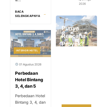
2026
BACA
→
SELENGKAPNYA
Punya
Rencana
Proyek?
INTERIOR HOTEL
Konsultasikan
bersama tim
01 Agustus 2026
profesional
Perbedaan
kami untuk
Hotel Bintang
solusi terbaik
3, 4, dan 5
dan tepat
waktu.
Perbedaan Hotel
Bintang 3, 4, dan