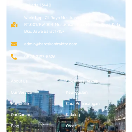
Jakarta 13440
Workshop : Jl. Raya Mustikasari No.1,
RT.001/RW.004, Mustikasari, Kec. Mustika Jaya, Kota
Bks, Jawa Barat 17157
admin@baroskontraktor.com
0823-2197-5626
About Us
Spesifikasi Teknis
Our Service
Keunggulan
Portofolio
Cara Pemasangan
Our Contact
Katalog
Blog
Order