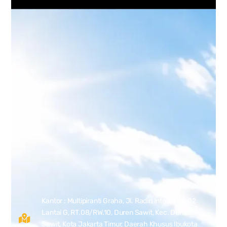
Kantor : Multipiranti Graha, Jl. Radin Inten II No.02
Lantai G, RT.08/RW.10, Duren Sawit, Kec. Duren
Sawit, Kota Jakarta Timur, Daerah Khusus Ibukota