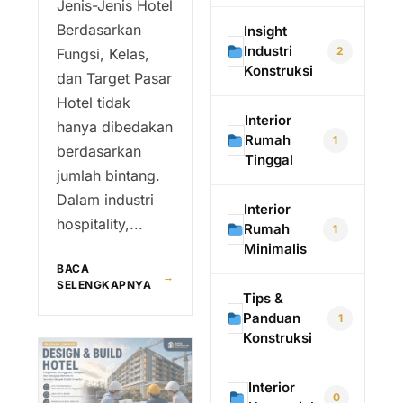
Jenis-Jenis Hotel
Berdasarkan
Insight
Industri
2
Fungsi, Kelas,
Konstruksi
dan Target Pasar
Hotel tidak
Interior
hanya dibedakan
Rumah
1
berdasarkan
Tinggal
jumlah bintang.
Dalam industri
Interior
hospitality,...
Rumah
1
Minimalis
BACA
→
SELENGKAPNYA
Tips &
Panduan
1
Konstruksi
Interior
0