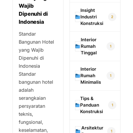
Wajib
Insight
Dipenuhi di
Industri
2
Indonesia
Konstruksi
Standar
Interior
Bangunan Hotel
Rumah
1
yang Wajib
Tinggal
Dipenuhi di
Indonesia
Interior
Standar
Rumah
1
bangunan hotel
Minimalis
adalah
serangkaian
Tips &
Panduan
1
persyaratan
Konstruksi
teknis,
fungsional,
Arsitektur
keselamatan,
1