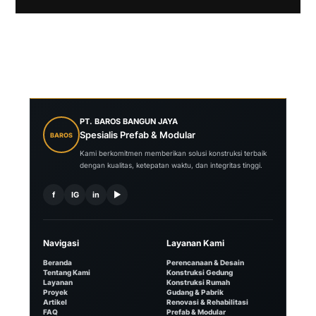
PT. BAROS BANGUN JAYA
Spesialis Prefab & Modular
BAROS
Kami berkomitmen memberikan solusi konstruksi terbaik
dengan kualitas, ketepatan waktu, dan integritas tinggi.
f
IG
in
▶
Navigasi
Layanan Kami
Beranda
Perencanaan & Desain
Tentang Kami
Konstruksi Gedung
Layanan
Konstruksi Rumah
Proyek
Gudang & Pabrik
Artikel
Renovasi & Rehabilitasi
FAQ
Prefab & Modular