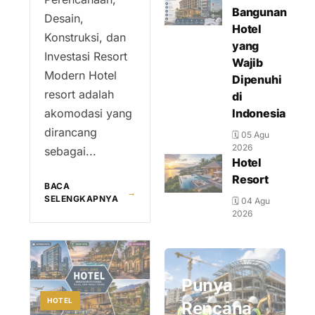
Bangunan
Desain,
Hotel
Konstruksi, dan
yang
Investasi Resort
Wajib
Modern Hotel
Dipenuhi
resort adalah
di
akomodasi yang
Indonesia
dirancang
🗓 05 Agu
2026
sebagai...
Hotel
Resort
BACA
→
SELENGKAPNYA
🗓 04 Agu
2026
Punya
HOTEL
Rencana