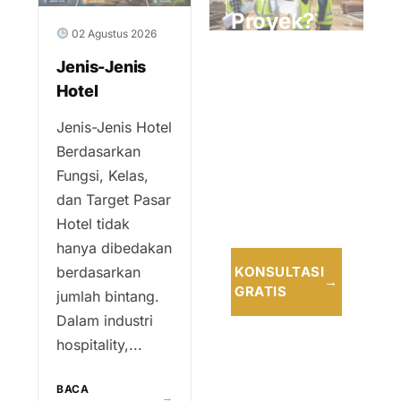
Proyek?
02 Agustus 2026
Konsultasikan
Jenis-Jenis
bersama tim
Hotel
profesional
Jenis-Jenis Hotel
kami untuk
Berdasarkan
solusi terbaik
Fungsi, Kelas,
dan tepat
dan Target Pasar
waktu.
Hotel tidak
hanya dibedakan
berdasarkan
KONSULTASI
→
GRATIS
jumlah bintang.
Dalam industri
hospitality,...
BACA
→