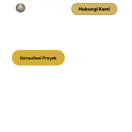
Hubungi Kami
PT Baros Bangun Jaya melayani jasa
konstruksi Bekasi untuk pembangunan
gedung, gudang, fasilitas industri, dan
bangunan komersial dengan kualitas
terjamin dan pengerjaan tepat waktu.
Konsultasi Proyek