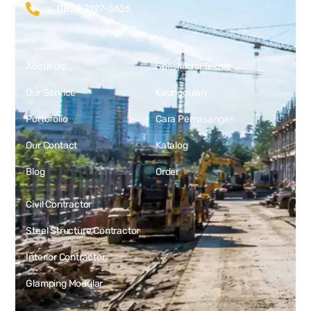
0823-2197-5626
About Us
Spesifikasi Teknis
Our Service
Keunggulan
Portofolio
Cara Pemasangan
Our Contact
Katalog
Blog
Order
Civil Contractor
Steel Structure Contractor
Interior Contractor
Glamping Modular