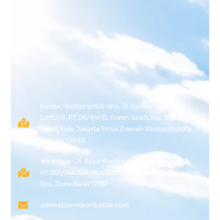
Kantor : Multipiranti Graha, Jl. Radin Inten II No.02
Lantai G, RT.08/RW.10, Duren Sawit, Kec. Duren
Sawit, Kota Jakarta Timur, Daerah Khusus Ibukota
Jakarta 13440
Workshop : Jl. Raya Mustikasari No.1,
RT.001/RW.004, Mustikasari, Kec. Mustika Jaya, Kota
Bks, Jawa Barat 17157
admin@baroskontraktor.com