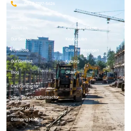
0823-2197-5626
About Us
Spesifikasi Teknis
Our Service
Keunggulan
Portofolio
Cara Pemasangan
Our Contact
Katalog
Blog
Order
Civil Contractor
Steel Structure Contractor
Interior Contractor
Glamping Modular