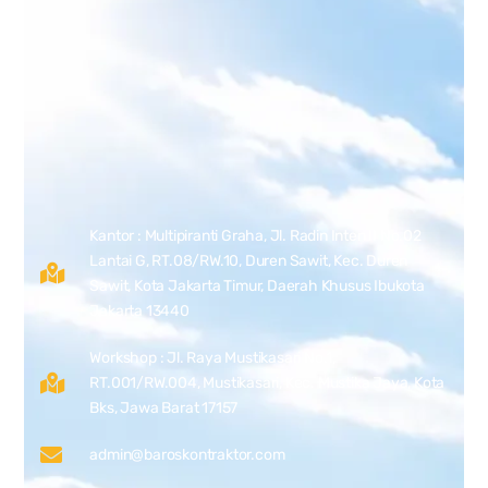
Kantor : Multipiranti Graha, Jl. Radin Inten II No.02
Lantai G, RT.08/RW.10, Duren Sawit, Kec. Duren
Sawit, Kota Jakarta Timur, Daerah Khusus Ibukota
Jakarta 13440
Workshop : Jl. Raya Mustikasari No.1,
RT.001/RW.004, Mustikasari, Kec. Mustika Jaya, Kota
Bks, Jawa Barat 17157
admin@baroskontraktor.com