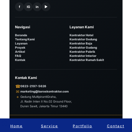
f
IG
in
▶
Navigasi
Layanan Kami
Beranda
Kontraktor Hotel
Tentang Kami
Kontraktor Gedung
Layanan
Kontraktor Baja
Proyek
Kontraktor Gudang
Artikel
Kontraktor Pabrik
FAQ
Kontraktor Interior
Kontak
Kontraktor Rumah Sakit
Kontak Kami
☎
0823-2197-5626
✉
marketing@baroskontraktor.com
⌖
Gedung MultipirantiGraha,
Jl. Radin Inten II No.02 Ground Floor,
Duren Sawit, Jakarta Timur 13440
© 2026 PT. Baros Bangun Jaya. All Rights Reserved.
Web Dev by Rekans Digital
Home
Service
Portfolio
Contact