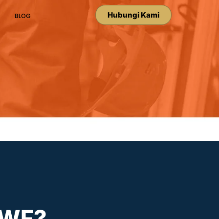
Hubungi Kami
BLOG
a WF?