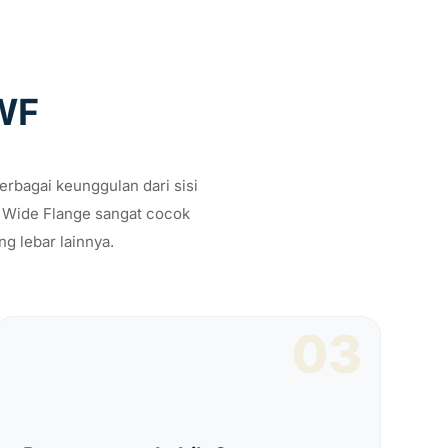
 WF
rbagai keunggulan dari sisi
ja Wide Flange sangat cocok
g lebar lainnya.
03